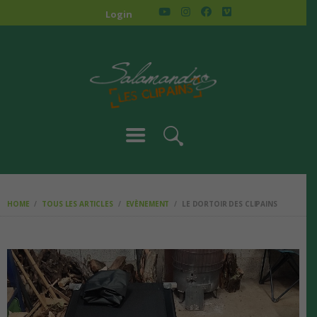
ACCUEIL
Login
STAGES ET
PROJETS
ACTUS
CONTACT
ADHÉSION
SALAMANDRE
HOME
TOUS LES ARTICLES
EVÈNEMENT
LE DORTOIR DES CLIPAINS