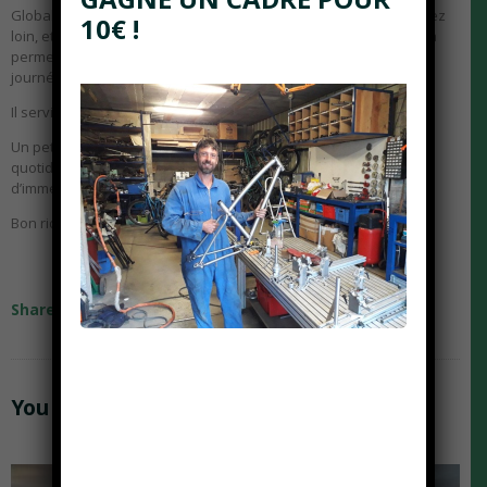
Globalement tous les stagiaires qui sont passés viennent d’assez
10€ !
loin, et rentabiliser le temps sur place est une bonne chose. Cela
permet également d’avoir le temps de discuter en dehors des
journées de travail, c’est bien convivial.
Il servira également lors des we vtt organisés à l’atelier.
Un petit retour aux sources en quelques sortes, moi c’est mon
quotidien . Et dire qu’il y en a qui payent pour faire ce genre
d’immersion
Bon ride à toutes et à tous
Share:
You May Also Like