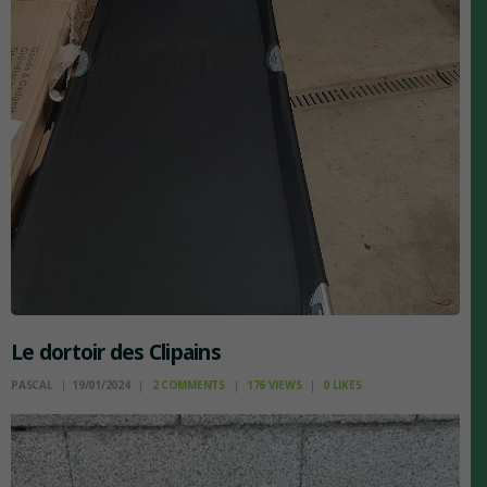
Le dortoir des Clipains
PASCAL
19/01/2024
2
COMMENTS
176
VIEWS
0
LIKES