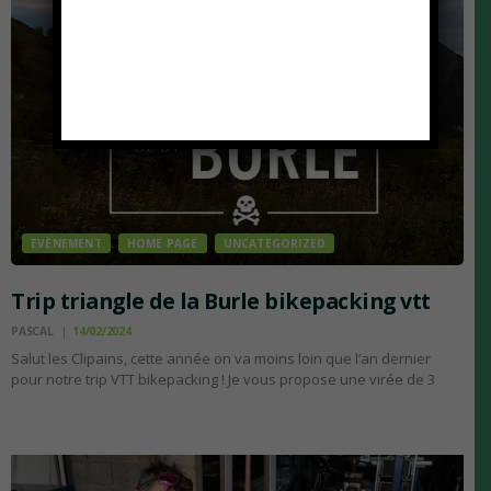
EVÈNEMENT
HOME PAGE
UNCATEGORIZED
Trip triangle de la Burle bikepacking vtt
PASCAL
14/02/2024
Salut les Clipains, cette année on va moins loin que l’an dernier
pour notre trip VTT bikepacking ! Je vous propose une virée de 3
jours au cœur du Triangle de la Burle, un lieu plein de vibrations et…